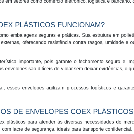
s em setores como comércio eletrônico, logística e bancário,
OEX PLÁSTICOS FUNCIONAM?
omo embalagens seguras e práticas. Sua estrutura em poliet
xternas, oferecendo resistência contra rasgos, umidade e o
erística importante, pois garante o fechamento seguro e im
s envelopes são difíceis de violar sem deixar evidências, o q
r, esses envelopes agilizam processos logísticos e garant
IPOS DE ENVELOPES COEX PLÁSTICOS
oex plásticos para atender às diversas necessidades de mer
com lacre de segurança, ideais para transporte confidencial,