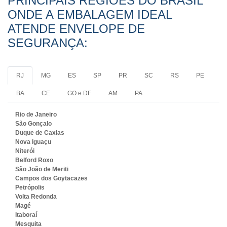
PRINCIPAIS REGIÕES DO BRASIL
ONDE A EMBALAGEM IDEAL
ATENDE ENVELOPE DE
SEGURANÇA:
RJ
MG
ES
SP
PR
SC
RS
PE
BA
CE
GO e DF
AM
PA
Rio de Janeiro
São Gonçalo
Duque de Caxias
Nova Iguaçu
Niterói
Belford Roxo
São João de Meriti
Campos dos Goytacazes
Petrópolis
Volta Redonda
Magé
Itaboraí
Mesquita