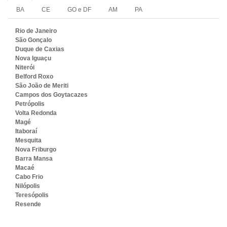
BA
CE
GO e DF
AM
PA
Rio de Janeiro
São Gonçalo
Duque de Caxias
Nova Iguaçu
Niterói
Belford Roxo
São João de Meriti
Campos dos Goytacazes
Petrópolis
Volta Redonda
Magé
Itaboraí
Mesquita
Nova Friburgo
Barra Mansa
Macaé
Cabo Frio
Nilópolis
Teresópolis
Resende