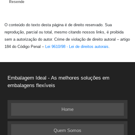
Resende
O conteúdo do texto desta página é de direito reservado. Sua
reprodução, parcial ou total, mesmo citando nossos links, é proibida
sem a autorização do autor. Crime de violação de direito autoral – artigo
184 do Código Penal –
Lei 9610/98 - Lei de direitos autorais
.
Embalagem Ideal - As melhores soluções em
embalagens flexíveis
Home
Quem Somos