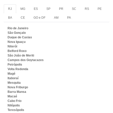
RJ
MG
ES
SP
PR
SC
RS
PE
BA
CE
GO e DF
AM
PA
Rio de Janeiro
São Gonçalo
Duque de Caxias
Nova Iguaçu
Niterói
Belford Roxo
São João de Meriti
Campos dos Goytacazes
Petrópolis
Volta Redonda
Magé
Itaboraí
Mesquita
Nova Friburgo
Barra Mansa
Macaé
Cabo Frio
Nilópolis
Teresópolis