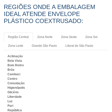
REGIÕES ONDE A EMBALAGEM
IDEAL ATENDE ENVELOPE
PLÁSTICO COEXTRUSADO:
Região Central
Zona Norte
Zona Oeste
Zona Sul
Zona Leste
Grande São Paulo
Litoral de São Paulo
Aclimação
Bela Vista
Bom Retiro
Brás
Cambuci
Centro
Consolação
Higienópolis
Glicério
Liberdade
Luz
Pari
República