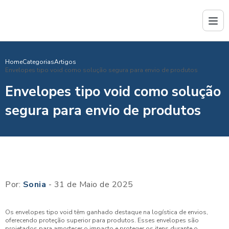
Home
Categorias
Artigos
Envelopes tipo void como solução segura para envio de produtos
Envelopes tipo void como solução
segura para envio de produtos
Por:
Sonia
- 31 de Maio de 2025
Os envelopes tipo void têm ganhado destaque na logística de envios,
oferecendo proteção superior para produtos. Esses envelopes são
projetados para amortecer o impacto e proteger os itens durante o