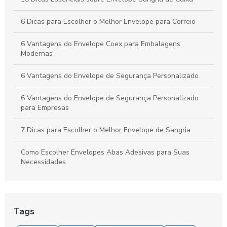
Envelope coextrusado com adesivo para proteção e
6 Dicas para Escolher o Melhor Envelope para Correio
praticidade
6 Vantagens do Envelope Coex para Embalagens
Modernas
6 Vantagens do Envelope de Segurança Personalizado
6 Vantagens do Envelope de Segurança Personalizado
para Empresas
7 Dicas para Escolher o Melhor Envelope de Sangria
Como Escolher Envelopes Abas Adesivas para Suas
Necessidades
Como Escolher Envelopes de Segurança Personalizados
para Proteger Seus Documentos
Tags
Como escolher Envelopes de Segurança Personalizados
para sua Empresa