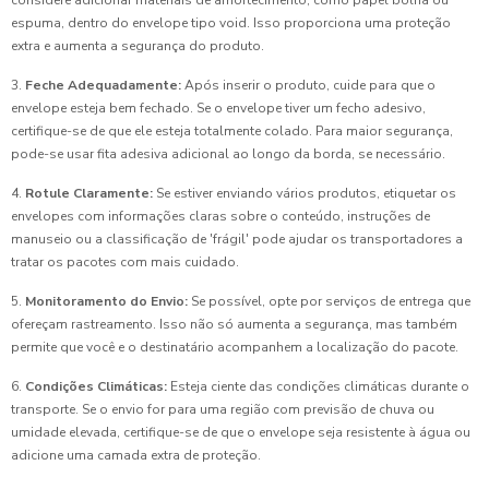
considere adicionar materiais de amortecimento, como papel bolha ou
espuma, dentro do envelope tipo void. Isso proporciona uma proteção
extra e aumenta a segurança do produto.
3.
Feche Adequadamente:
Após inserir o produto, cuide para que o
envelope esteja bem fechado. Se o envelope tiver um fecho adesivo,
certifique-se de que ele esteja totalmente colado. Para maior segurança,
pode-se usar fita adesiva adicional ao longo da borda, se necessário.
4.
Rotule Claramente:
Se estiver enviando vários produtos, etiquetar os
envelopes com informações claras sobre o conteúdo, instruções de
manuseio ou a classificação de 'frágil' pode ajudar os transportadores a
tratar os pacotes com mais cuidado.
5.
Monitoramento do Envio:
Se possível, opte por serviços de entrega que
ofereçam rastreamento. Isso não só aumenta a segurança, mas também
permite que você e o destinatário acompanhem a localização do pacote.
6.
Condições Climáticas:
Esteja ciente das condições climáticas durante o
transporte. Se o envio for para uma região com previsão de chuva ou
umidade elevada, certifique-se de que o envelope seja resistente à água ou
adicione uma camada extra de proteção.