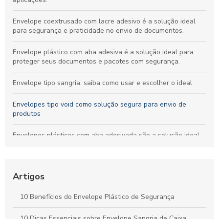
Envelope coextrusado com lacre adesivo é a solução ideal
para segurança e praticidade no envio de documentos.
Envelope plástico com aba adesiva é a solução ideal para
proteger seus documentos e pacotes com segurança.
Envelope tipo sangria: saiba como usar e escolher o ideal
Envelopes tipo void como solução segura para envio de
produtos
Envelopes plásticos com aba adesivada são a solução ideal
para segurança e praticidade no envio de documentos
Envelope plástico de segurança personalizado é a solução
ideal para proteger seus documentos e produtos com estilo e
Artigos
segurança.
10 Benefícios do Envelope Plástico de Segurança
Envelope para e commerce personalizado: como escolher o
ideal para sua marca
10 Dicas Essenciais sobre Envelope Sangria de Caixa