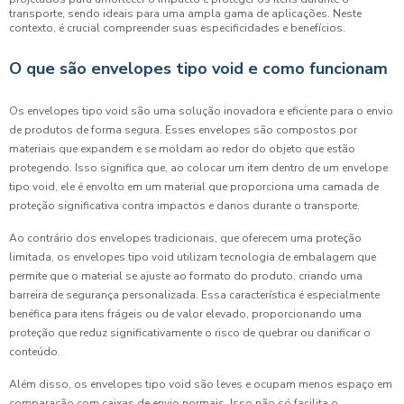
transporte, sendo ideais para uma ampla gama de aplicações. Neste
contexto, é crucial compreender suas especificidades e benefícios.
O que são envelopes tipo void e como funcionam
Os envelopes tipo void são uma solução inovadora e eficiente para o envio
de produtos de forma segura. Esses envelopes são compostos por
materiais que expandem e se moldam ao redor do objeto que estão
protegendo. Isso significa que, ao colocar um item dentro de um envelope
tipo void, ele é envolto em um material que proporciona uma camada de
proteção significativa contra impactos e danos durante o transporte.
Ao contrário dos envelopes tradicionais, que oferecem uma proteção
limitada, os envelopes tipo void utilizam tecnologia de embalagem que
permite que o material se ajuste ao formato do produto, criando uma
barreira de segurança personalizada. Essa característica é especialmente
benéfica para itens frágeis ou de valor elevado, proporcionando uma
proteção que reduz significativamente o risco de quebrar ou danificar o
conteúdo.
Além disso, os envelopes tipo void são leves e ocupam menos espaço em
comparação com caixas de envio normais. Isso não só facilita o