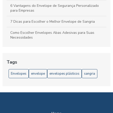
6 Vantagens do Envelope de Segurança Personalizado
para Empresas
7 Dicas para Escolher o Melhor Envelope de Sangria
Como Escolher Envelopes Abas Adesivas para Suas
Necessidades
Como Escolher Envelopes de Segurança Personalizados
para Proteger Seus Documentos
Tags
Como escolher Envelopes de Segurança Personalizados
para sua Empresa
Envelopes
envelope
envelopes plásticos
sangria
Como escolher Envelopes Plásticos Tipo Void para
proteger suas encomendas
Como Escolher o Envelope de Plastico Ideal para Seus
Documentos
Como Escolher o Envelope de Segurança Personalizado