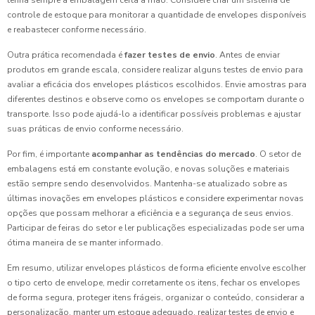
tenha sempre a embalagem certa à mão. Considere criar um sistema de
controle de estoque para monitorar a quantidade de envelopes disponíveis
e reabastecer conforme necessário.
Outra prática recomendada é
fazer testes de envio
. Antes de enviar
produtos em grande escala, considere realizar alguns testes de envio para
avaliar a eficácia dos envelopes plásticos escolhidos. Envie amostras para
diferentes destinos e observe como os envelopes se comportam durante o
transporte. Isso pode ajudá-lo a identificar possíveis problemas e ajustar
suas práticas de envio conforme necessário.
Por fim, é importante
acompanhar as tendências do mercado
. O setor de
embalagens está em constante evolução, e novas soluções e materiais
estão sempre sendo desenvolvidos. Mantenha-se atualizado sobre as
últimas inovações em envelopes plásticos e considere experimentar novas
opções que possam melhorar a eficiência e a segurança de seus envios.
Participar de feiras do setor e ler publicações especializadas pode ser uma
ótima maneira de se manter informado.
Em resumo, utilizar envelopes plásticos de forma eficiente envolve escolher
o tipo certo de envelope, medir corretamente os itens, fechar os envelopes
de forma segura, proteger itens frágeis, organizar o conteúdo, considerar a
personalização, manter um estoque adequado, realizar testes de envio e