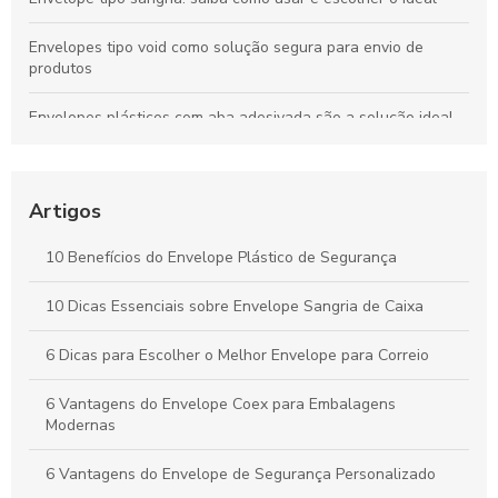
Envelopes tipo void como solução segura para envio de
produtos
Envelopes plásticos com aba adesivada são a solução ideal
para segurança e praticidade no envio de documentos
Envelope plástico de segurança personalizado é a solução
ideal para proteger seus documentos e produtos com estilo e
Artigos
segurança.
10 Benefícios do Envelope Plástico de Segurança
Envelope para e commerce personalizado: como escolher o
ideal para sua marca
10 Dicas Essenciais sobre Envelope Sangria de Caixa
Envelope coextrusado com adesivo para proteção e
6 Dicas para Escolher o Melhor Envelope para Correio
praticidade
6 Vantagens do Envelope Coex para Embalagens
Modernas
6 Vantagens do Envelope de Segurança Personalizado