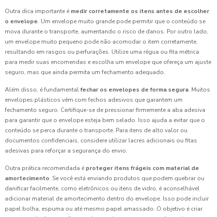
Outra dica importante é
medir corretamente os itens antes de escolher
o envelope
. Um envelope muito grande pode permitir que o conteúdo se
mova durante o transporte, aumentando o risco de danos. Por outro lado,
um envelope muito pequeno pode não acomodar o item corretamente,
resultando em rasgos ou perfurações. Utilize uma régua ou fita métrica
para medir suas encomendas e escolha um envelope que ofereça um ajuste
seguro, mas que ainda permita um fechamento adequado.
Além disso, é fundamental
fechar os envelopes de forma segura
. Muitos
envelopes plásticos vêm com fechos adesivos que garantem um
fechamento seguro. Certifique-se de pressionar firmemente a aba adesiva
para garantir que o envelope esteja bem selado. Isso ajuda a evitar que o
conteúdo se perca durante o transporte. Para itens de alto valor ou
documentos confidenciais, considere utilizar lacres adicionais ou fitas
adesivas para reforçar a segurança do envio.
Outra prática recomendada é
proteger itens frágeis com material de
amortecimento
. Se você está enviando produtos que podem quebrar ou
danificar facilmente, como eletrônicos ou itens de vidro, é aconselhável
adicionar material de amortecimento dentro do envelope. Isso pode incluir
papel bolha, espuma ou até mesmo papel amassado. O objetivo é criar