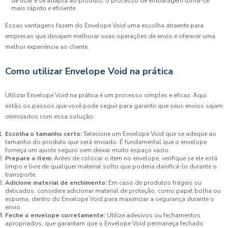
de usar e se adapta ao produto, o processo de embalagem torna-se
mais rápido e eficiente.
Essas vantagens fazem do Envelope Void uma escolha atraente para
empresas que desejam melhorar suas operações de envio e oferecer uma
melhor experiência ao cliente.
Como utilizar Envelope Void na prática
Utilizar Envelope Void na prática é um processo simples e eficaz. Aqui
estão os passos que você pode seguir para garantir que seus envios sejam
otimizados com essa solução:
Escolha o tamanho certo:
Selecione um Envelope Void que se adeque ao
tamanho do produto que será enviado. É fundamental que o envelope
forneça um ajuste seguro sem deixar muito espaço vazio.
Prepare o item:
Antes de colocar o item no envelope, verifique se ele está
limpo e livre de qualquer material solto que poderia danificá-lo durante o
transporte.
Adicione material de enchimento:
Em caso de produtos frágeis ou
delicados, considere adicionar material de proteção, como papel bolha ou
espuma, dentro do Envelope Void para maximizar a segurança durante o
envio.
Feche o envelope corretamente:
Utilize adesivos ou fechamentos
apropriados, que garantam que o Envelope Void permaneça fechado