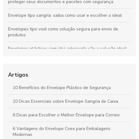
proteger seus documentos e pacotes com segurança.
Envelope tipo sangria: saiba como usar e escolher o ideal
Envelopes tipo void como solução segura para envio de
produtos
Envelopes plásticos com aba adesivada são a solução ideal
para segurança e praticidade no envio de documentos
Envelope plástico de segurança personalizado é a solução
ideal para proteger seus documentos e produtos com estilo e
Artigos
segurança.
10 Benefícios do Envelope Plástico de Segurança
Envelope para e commerce personalizado: como escolher o
ideal para sua marca
10 Dicas Essenciais sobre Envelope Sangria de Caixa
Envelope coextrusado com adesivo para proteção e
6 Dicas para Escolher o Melhor Envelope para Correio
praticidade
6 Vantagens do Envelope Coex para Embalagens
Modernas