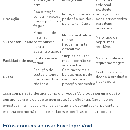
adaptação ao
espaço livre
enchimento
item
adicional
Excelente
Boa proteção
Proteção moderada,
proteção, mas
contra impactos,
Proteção
pode não ser ideal
pode ser excessiva
opção para itens
para itens frágeis
para itens
frágeis
pequenos
Menor uso de
Menos sustentável,
material,
Maior uso de
por ser
Sustentabilidade
contribuindo
papel, mas
frequentemente
para a
reciclável
descartável
sustentabilidade
Simples de usar,
Fácil de usar e
Mais complicado,
Facilidade de uso
mas pode não se
fechar
requer montagem
adaptar bem
Redução de
Geralmente mais
Custo mais alto
custos a longo
barato, mas pode
Custo
devido à produção
prazo devido à
não oferecer a
e transporte
eficiência
proteção necessária
Essa comparação destaca como o Envelope Void pode ser uma opção
superior para envios que exigem proteção e eficiência. Cada tipo de
embalagem tem suas próprias vantagens e desvantagens, portanto, a
escolha dependerá das necessidades específicas do seu produto.
Erros comuns ao usar Envelope Void