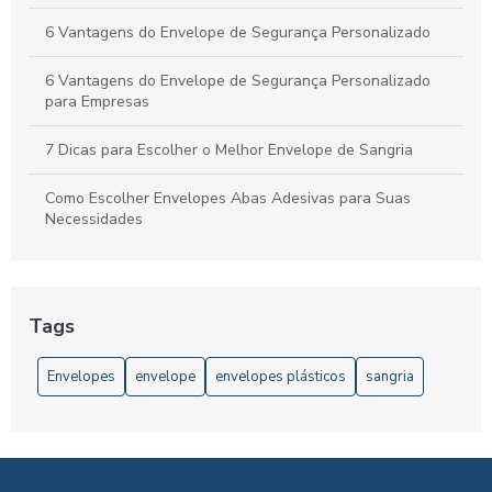
6 Vantagens do Envelope de Segurança Personalizado
6 Vantagens do Envelope de Segurança Personalizado
para Empresas
7 Dicas para Escolher o Melhor Envelope de Sangria
Como Escolher Envelopes Abas Adesivas para Suas
Necessidades
Como Escolher Envelopes de Segurança Personalizados
para Proteger Seus Documentos
Tags
Como escolher Envelopes de Segurança Personalizados
para sua Empresa
Envelopes
envelope
envelopes plásticos
sangria
Como escolher Envelopes Plásticos Tipo Void para
proteger suas encomendas
Como Escolher o Envelope de Plastico Ideal para Seus