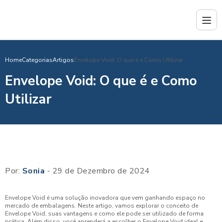
Home
Categorias
Artigos
Envelope Void: O que é e Como Utilizar
Envelope Void: O que é e Como
Utilizar
Por:
Sonia
- 29 de Dezembro de 2024
Envelope Void é uma solução inovadora que vem ganhando espaço no
mercado de embalagens. Neste artigo, vamos explorar o conceito de
Envelope Void, suas vantagens e como ele pode ser utilizado de forma
prática. Além disso, você aprenderá a escolher o Envelope Void ideal e