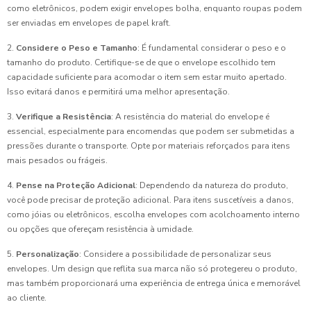
como eletrônicos, podem exigir envelopes bolha, enquanto roupas podem
ser enviadas em envelopes de papel kraft.
2.
Considere o Peso e Tamanho
: É fundamental considerar o peso e o
tamanho do produto. Certifique-se de que o envelope escolhido tem
capacidade suficiente para acomodar o item sem estar muito apertado.
Isso evitará danos e permitirá uma melhor apresentação.
3.
Verifique a Resistência
: A resistência do material do envelope é
essencial, especialmente para encomendas que podem ser submetidas a
pressões durante o transporte. Opte por materiais reforçados para itens
mais pesados ou frágeis.
4.
Pense na Proteção Adicional
: Dependendo da natureza do produto,
você pode precisar de proteção adicional. Para itens suscetíveis a danos,
como jóias ou eletrônicos, escolha envelopes com acolchoamento interno
ou opções que ofereçam resistência à umidade.
5.
Personalização
: Considere a possibilidade de personalizar seus
envelopes. Um design que reflita sua marca não só protegereu o produto,
mas também proporcionará uma experiência de entrega única e memorável
ao cliente.