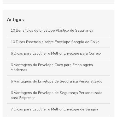
para segurança e praticidade no envio de documentos
Envelope plástico de segurança personalizado é a solução
ideal para proteger seus documentos e produtos com estilo e
Artigos
segurança.
10 Benefícios do Envelope Plástico de Segurança
Envelope para e commerce personalizado: como escolher o
ideal para sua marca
10 Dicas Essenciais sobre Envelope Sangria de Caixa
Envelope coextrusado com adesivo para proteção e
6 Dicas para Escolher o Melhor Envelope para Correio
praticidade
6 Vantagens do Envelope Coex para Embalagens
Modernas
6 Vantagens do Envelope de Segurança Personalizado
6 Vantagens do Envelope de Segurança Personalizado
para Empresas
7 Dicas para Escolher o Melhor Envelope de Sangria