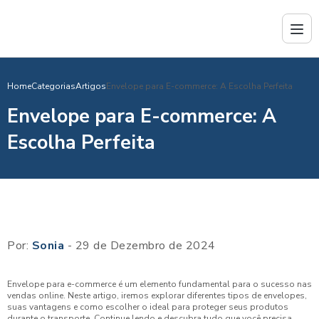
Home
Categorias
Artigos
Envelope para E-commerce: A Escolha Perfeita
Envelope para E-commerce: A
Escolha Perfeita
Por:
Sonia
- 29 de Dezembro de 2024
Envelope para e-commerce é um elemento fundamental para o sucesso nas
vendas online. Neste artigo, iremos explorar diferentes tipos de envelopes,
suas vantagens e como escolher o ideal para proteger seus produtos
durante o transporte. Continue lendo e descubra tudo que você precisa