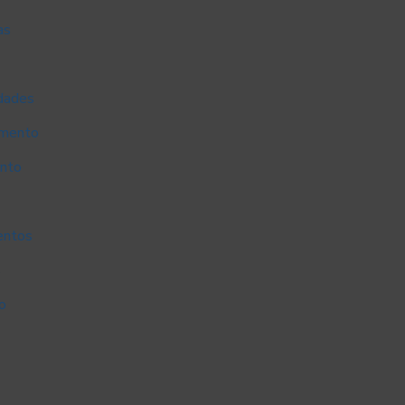
as
idades
amento
ento
entos
s
o