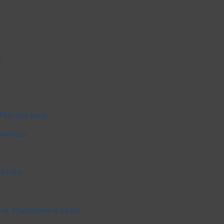
o
lástico Ideal
umentos
Estilo
a: Praticidade e Estilo