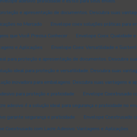
nvelope adesivo: praticidade e estilo para seus envios
 proteção e apresentação de documentos. Descubra suas vantage
licações no Mercado
Envelope coex soluções práticas para e
ens que Você Precisa Conhecer
Envelope Coex: Qualidade e 
tagens e Aplicações
Envelope Coex: Versatilidade e Sustent
eal para proteção e apresentação de documentos. Descubra sua
lução ideal para proteção e versatilidade. Descubra suas vantag
ução inovadora para embalagens. Descubra suas vantagens e ap
esivo para proteção e praticidade
Envelope Coextrusado c
e adesivo é a solução ideal para segurança e praticidade no en
vo garante segurança e praticidade
Envelope Coextrusado c
pe Coextrusado com Lacre Adesivo: Vantagens e Aplicações