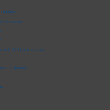
segurança
e Aplicações
o
o
va: 5 Vantagens Incríveis
o
ade e segurança
as