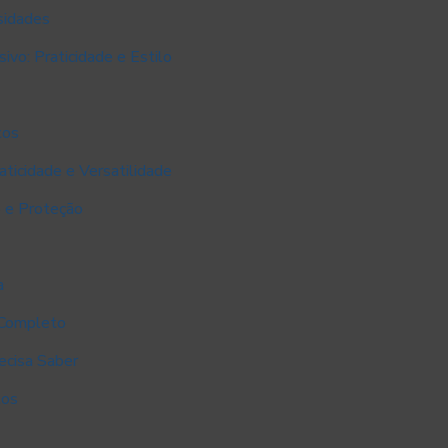
sidades
vo: Praticidade e Estilo
tos
aticidade e Versatilidade
e e Proteção
a
 Completo
ecisa Saber
tos