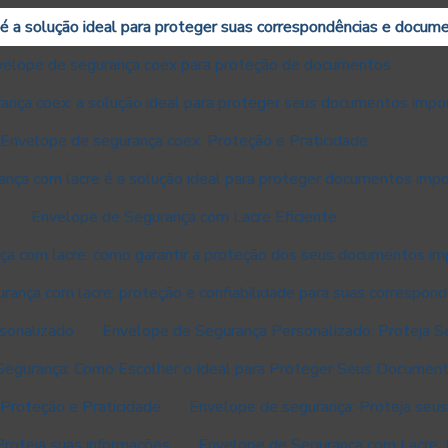
é a solução ideal para proteger suas correspondências e docum
elope de segurança coex para proteção de documentos
ança coex: a solução ideal para proteger seus documentos impo
Envelope de segurança coex: Proteção e Praticidade
nça com lacre é a solução ideal para proteger documentos imp
Envelope de Segurança com Lacre Eficiente
ça com lacre: como garantir a proteção dos seus documentos i
ança com lacre: proteção e confiabilidade para suas correspond
sonalizado
Envelope de Segurança Personalizado: Proteja 
Segurança: Como Escolher o Ideal para Proteger Seus Documen
Proteção e Praticidade
Envelope de segurança: Proteja seu
Proteja suas informações
Envelope de Segurança com Lacre: 