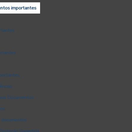
entos importantes
rtantes
ortantes
mportantes
ências
Seus Documentos
tos
s documentos
Proteção Garantida